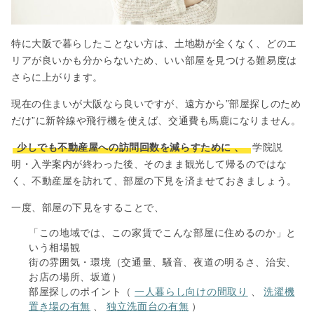
特に大阪で暮らしたことない方は、土地勘が全くなく、どのエ
リアが良いかも分からないため、いい部屋を見つける難易度は
さらに上がります。
現在の住まいが大阪なら良いですが、遠方から”部屋探しのため
だけ”に新幹線や飛行機を使えば、交通費も馬鹿になりません。
少しでも不動産屋への訪問回数を減らすために
、
学院説
明・入学案内が終わった後、そのまま観光して帰るのではな
く、不動産屋を訪れて、部屋の下見を済ませておきましょう。
一度、部屋の下見をすることで、
「この地域では、この家賃でこんな部屋に住めるのか」と
いう相場観
街の雰囲気・環境（交通量、騒音、夜道の明るさ、治安、
お店の場所、坂道）
部屋探しのポイント（
一人暮らし向けの間取り
、
洗濯機
置き場の有無
、
独立洗面台の有無
）