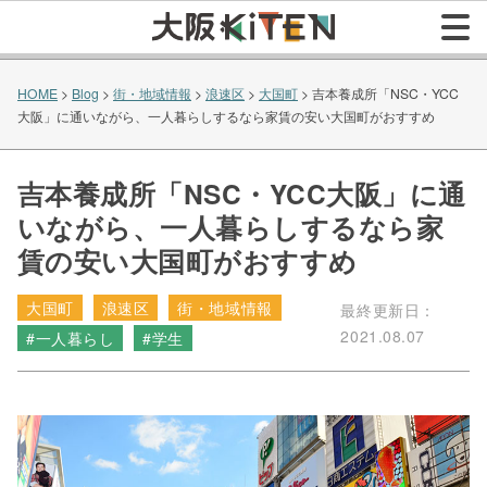
HOME
>
Blog
>
街・地域情報
>
浪速区
>
大国町
>
吉本養成所「NSC・YCC
大阪」に通いながら、一人暮らしするなら家賃の安い大国町がおすすめ
吉本養成所「NSC・YCC大阪」に通
いながら、一人暮らしするなら家
賃の安い大国町がおすすめ
大国町
浪速区
街・地域情報
最終更新日：
2021.08.07
#一人暮らし
#学生