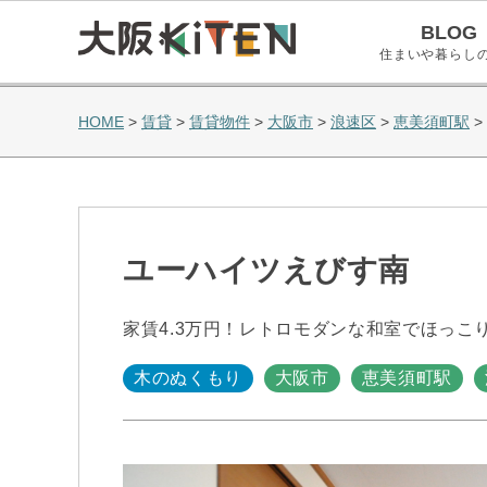
BLOG
住まいや暮らし
HOME
>
賃貸
>
賃貸物件
>
大阪市
>
浪速区
>
恵美須町駅
>
ユーハイツえびす南
家賃4.3万円！レトロモダンな和室でほっこり
木のぬくもり
大阪市
恵美須町駅