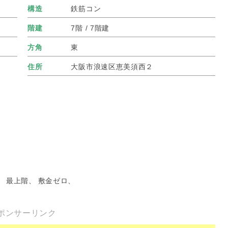
構造
鉄筋コン
階建
7階 / 7階建
方角
東
住所
大阪市浪速区恵美須西２
、 最上階、 敷金ゼロ、
ポンサーリンク