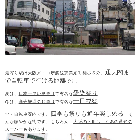
通天閣ま
最寄り駅は大阪メトロ堺筋線恵美須町徒歩５分
、
で自転車で行ける距離
です。
愛染祭り
夏は、
日本一早い夏祭り
で有名な
十日戎祭
冬は、
商売繁盛のお祭り
で有名な
四季も祭りも通年楽しめる
全て自転車圏内
です。
！そ
んな賑やかな街です。もちろん、
大阪の下町らしくあの黄色の
スーパー
もあります。