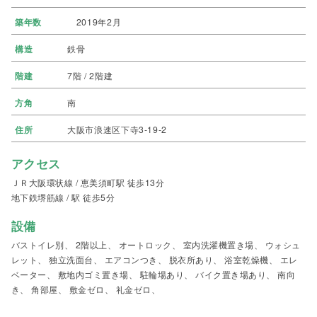
築年数
2019年2月
構造
鉄骨
階建
7階 / 2階建
方角
南
住所
大阪市浪速区下寺3-19-2
アクセス
ＪＲ大阪環状線 / 恵美須町駅 徒歩13分
地下鉄堺筋線 / 駅 徒歩5分
設備
バストイレ別、 2階以上、 オートロック、 室内洗濯機置き場、 ウォシュ
レット、 独立洗面台、 エアコンつき、 脱衣所あり、 浴室乾燥機、 エレ
ベーター、 敷地内ゴミ置き場、 駐輪場あり、 バイク置き場あり、 南向
き、 角部屋、 敷金ゼロ、 礼金ゼロ、