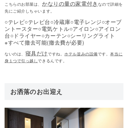
かなりの量の家電付き
こちらのお部屋は、
なので詳細を
先にご紹介しちゃいます。
○テレビ○テレビ台○冷蔵庫○電子レンジ○オーブ
ントースター○電気ケトル○アイロン○アイロン
台○ドライヤー○カーテン○シーリングライト
※すべて撤去可能(撤去費が必要)
寝具だけ
ないのは、
ですね。
ホテル並みの設備
です。
本当に
身１つで引っ越し
できるんです。
お洒落のお出迎え