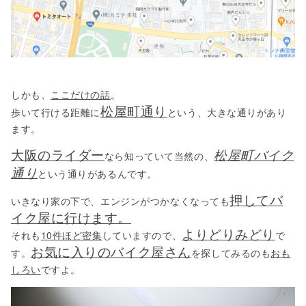
しかも、
ここだけの話
。
松屋町通り
歩いて行ける距離に
という、大きな通りがあり
ます。
大阪のライダー
松屋町バイク
なら知っていて当然の、
通り
という通りがあるんです。
押してバ
いきなり家の下で、エンジンがつかなくなっても
イク屋に行けます。
よりどりみどり
それも
10件ほど密集
していますので、
で
お気に入りのバイク屋さん
す。
を探してみるのも
おも
しろい
ですよ。