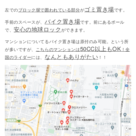
ゴミ置き場
左での
ブロック塀で囲われている部分
が
です。
バイク置き場
手前のスペースが、
です。前にあるポール
安心の地球ロック
で、
ができます。
マンションについてるバイク置き場は原付のみ可能。という所
50CC以上もOK
が多いですが、
こちらのマンションは
！全
なんともありがたい
国のライダー
には、
！！