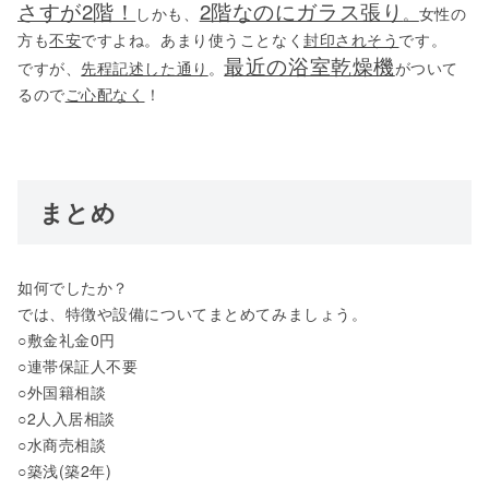
さすが2階！
2階なのにガラス張り
しかも、
。
女性の
方も
不安
ですよね。あまり使うことなく
封印されそう
です。
最近の浴室乾燥機
ですが、
先程記述した通り
。
がついて
るので
ご心配なく
！
まとめ
如何でしたか？
では、特徴や設備についてまとめてみましょう。
○敷金礼金0円
○連帯保証人不要
○外国籍相談
○2人入居相談
○水商売相談
○築浅(築2年)