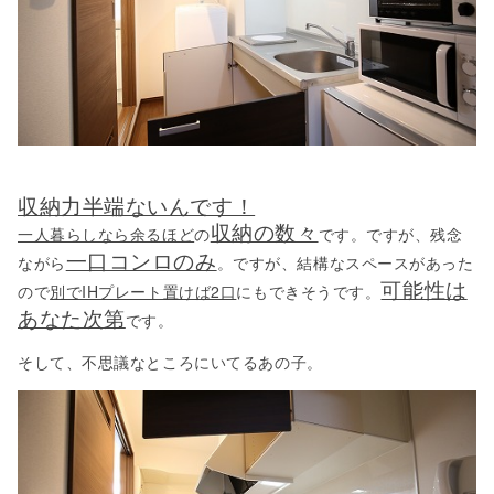
収納力半端ないんです！
収納の数々
一人暮らしなら余るほど
の
です。ですが、残念
一口コンロのみ
ながら
。ですが、結構なスペースがあった
可能性は
ので
別でIHプレート置けば2口
にもできそうです。
あなた次第
です。
そして、不思議なところにいてるあの子。