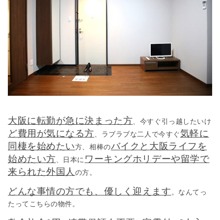
大阪に転勤が急に決まった方
、今すぐ引っ越したいけ
ど費用が気になる方
気軽に
、ラブラブな二人で今すぐ
同棲を始めたい
バイクと大阪ライフを
方、相棒の
始めたい方
ワーキングホリデーや留学で
、日本に
来られた外国人
の方。
どんな事情の方でも、優しく迎えます
。なんてっ
たってこちらの物件。