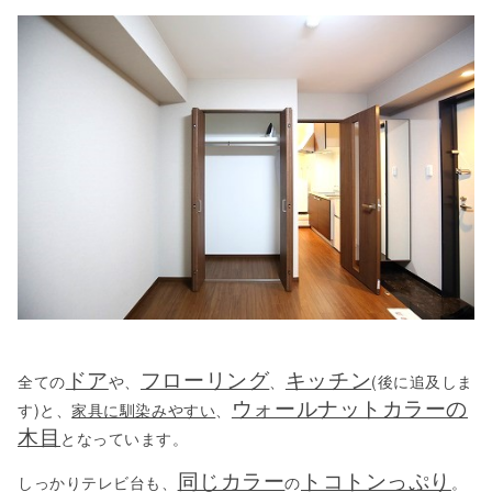
ドア
フローリング
キッチン
全ての
や、
、
(後に追及しま
ウォールナットカラーの
す)と、
家具に馴染みやすい
、
木目
となっています。
同じカラー
トコトンっぷり
しっかりテレビ台も、
の
。