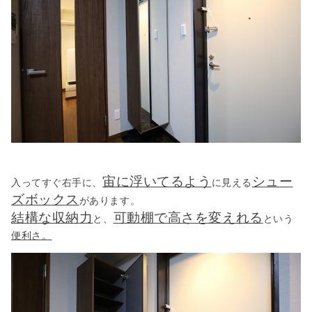
宙に浮いてるよう
シュー
入ってすぐ右手に、
に見える
ズボックス
があります。
結構な収納力
可動棚で高さを変えれる
と、
という
便利さ。