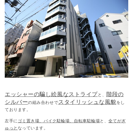
エッシャーの騙し絵風なストライプ
階段の
と、
シルバー
スタイリッシュな風貌
の組み合わせで
をし
ております。
左手に
ゴミ置き場、バイク駐輪場、自転車駐輪場
と、
全てがぎ
ゅっと
なっています。