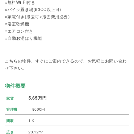
○無料Wi-Fi付き
○バイク置き場(50CC以上可)
○家電付き(撤去可※撤去費用必要)
○浴室乾燥機
○エアコン付き
○自動お湯はり機能
こちらの物件。すぐにご案内できるので、お気軽にお問い合わ
せ下さい。
物件概要
5.65万円
家賃
管理費
8000円
間取
1 K
広さ
23.12m²