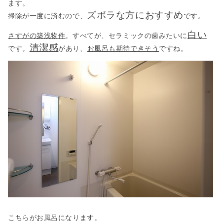
ます。
ズボラな方におすすめ
掃除が一度に済む
ので、
です。
白い
さすがの築浅物件
。すべてが、セラミックの歯みたいに
清潔感
です。
があり、
お風呂も期待できそう
ですね。
こちらがお風呂になります。