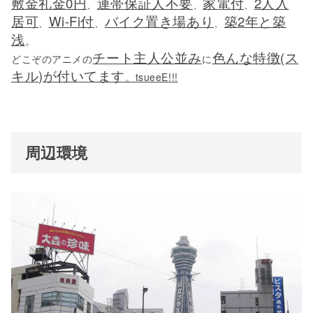
敷金礼金0円
連帯保証人不要
家電付
2人入
、
、
、
居可
Wi-Fi付
バイク置き場あり
築2年と築
、
、
、
浅
。
チート主人公並み
色んな特徴(ス
どこぞのアニメの
に
キル)が付いてます
。tsueeE!!!
周辺環境