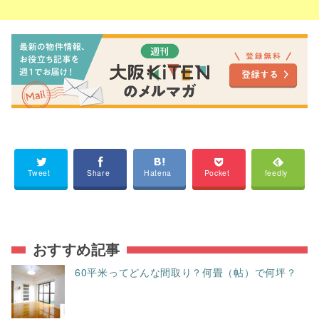
Tweet
Share
Hatena
Pocket
feedly
おすすめ記事
60平米ってどんな間取り？何畳（帖）で何坪？