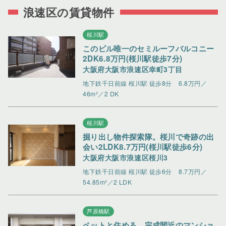
浪速区の賃貸物件
桜川駅
このビル唯一のセミルーフバルコニー
2DK6.8万円(桜川駅徒歩7分)
大阪府大阪市浪速区幸町3丁目
地下鉄千日前線 桜川駅 徒歩8分
6.8万円／
46m²／2 DK
桜川駅
掘り出し物件探索隊。桜川で奇跡の出
会い2LDK8.7万円(桜川駅徒歩6分)
大阪府大阪市浪速区桜川3
地下鉄千日前線 桜川駅 徒歩6分
8.7万円／
54.85m²／2 LDK
芦原橋駅
ペットと住める。完成間近のマンショ