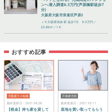
ンへ潜入調査6.3万円(芦原橋駅徒歩7
分)
大阪府大阪市浪速区芦原2
ＪＲ大阪環状線 駅 徒歩7分
6.3万円／
23.89m²／1 K
おすすめ記事
不動産マメ知識
不動産売買
最終更新日：2021.06.28
最終更新日：2021.03.11
【税金】持ち家を貸して
底地を買い取ってもらう