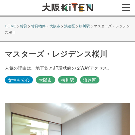
HOME
>
賃貸
>
賃貸物件
>
大阪市
>
浪速区
>
桜川駅
>
マスターズ・レジデン
ス桜川
マスターズ・レジデンス桜川
人気の理由は、地下鉄とJR環状線の２WAYアクセス。
女性も安心
大阪市
桜川駅
浪速区