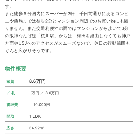
す。
また徒歩６分圏内にスーパーが2軒、千日前通りにあるコンビ
ニや薬局までは徒歩2分とマンション周辺でのお買い物にも困
りません。また交通利便性の面ではマンションから歩いて3分
の阪神なんば線「桜川駅」からは、梅田を経由しなくても神戸
方面やUSJへのアクセスがスムーズなので、休日の行動範囲も
ぐんと広がりそうです。
物件概要
8.6万円
家賃
／ 礼
万円 ／ 8.6万円
管理費
10.000円
間取
1 LDK
広さ
34.92m²