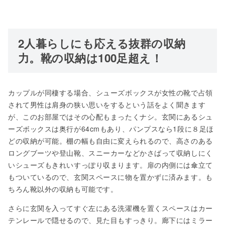
2人暮らしにも応える抜群の収納
力。靴の収納は100足超え！
カップルが同棲する場合、シューズボックスが女性の靴で占領
されて男性は肩身の狭い思いをするという話をよく聞きます
が、このお部屋ではその心配もまったくナシ。玄関にあるシュ
ーズボックスは奥行が64cmもあり、パンプスなら1段に８足ほ
どの収納が可能。棚の幅も自由に変えられるので、高さのある
ロングブーツや登山靴、スニーカーなどかさばって収納しにく
いシューズもきれいすっぽり収まります。扉の内側には傘立て
もついているので、玄関スペースに物を置かずに済みます。も
ちろん靴以外の収納も可能です。
さらに玄関を入ってすぐ左にある洗濯機を置くスペースはカー
テンレールで隠せるので、見た目もすっきり。廊下にはミラー