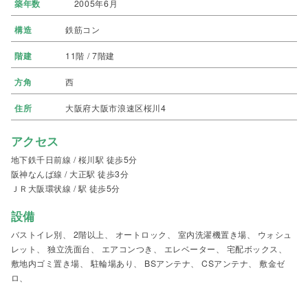
築年数
2005年6月
構造
鉄筋コン
階建
11階 / 7階建
方角
西
住所
大阪府大阪市浪速区桜川4
アクセス
地下鉄千日前線 / 桜川駅 徒歩5分
阪神なんば線 / 大正駅 徒歩3分
ＪＲ大阪環状線 / 駅 徒歩5分
設備
バストイレ別、 2階以上、 オートロック、 室内洗濯機置き場、 ウォシュ
レット、 独立洗面台、 エアコンつき、 エレベーター、 宅配ボックス、
敷地内ゴミ置き場、 駐輪場あり、 BSアンテナ、 CSアンテナ、 敷金ゼ
ロ、