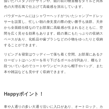
描いたバスタブのデザインや、鏡の前の物置棚をタイルと同系
色の大理石風で仕上げて高級感を演出しています。
パウダールームにはシャワーヘッドがついたシャンプードレッ
サーを設置し、忙しい朝の身支度の際の使い勝手も抜群。天井
から全面鏡仕様なのでお部屋に高級感が生まれるとともに、空
間を広く見せる効果もあります。鏡の裏にもたっぷりの収納ス
ペースがあり、化粧品や歯ブラシなどの小物をゆったりと収納
することができます。
リビング＆寝室はウッディ―で落ち着く空間。お部屋にあるク
ローゼットはハンガーを吊り下げるポールが2列あり、棚も２
段ついているのでコートやワンピースから帽子やバッグ、また
本や雑誌なども見やすく収納できます。
Happyポイント！
車や人通りの多い大通り沿いに入口があり、オートロック、カ