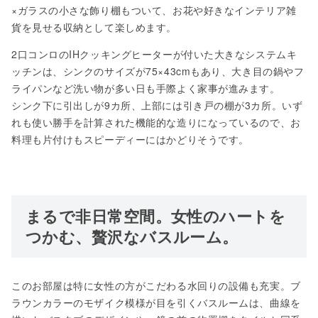
×ガラスの小さな飾り棚もついて、お花や好きなインテリア雑
貨を見せる収納として楽しめます。
2口コンロのIHクッキングヒーターが付いた大きなシステムキ
ッチンは、シンクのサイズが75×43cmもあり、大き目の鍋やフ
ライパンなど洗い物が多い日も手際よく家事が進みます。
シンク下に引出しが9カ所、上部には引き戸の棚が3カ所。いず
れも使い勝手を計算された機能的な造りになっているので、お
料理も片付けもスピーディーにはかどりそうです。
まるで非日常空間。
女性のハートを
つかむ、贅沢なバスルーム。
このお部屋は特に女性の方がこだわる水回りの設備も充実。ブ
ラウンカラーのモザイク模様が目を引くバスルームは、曲線を