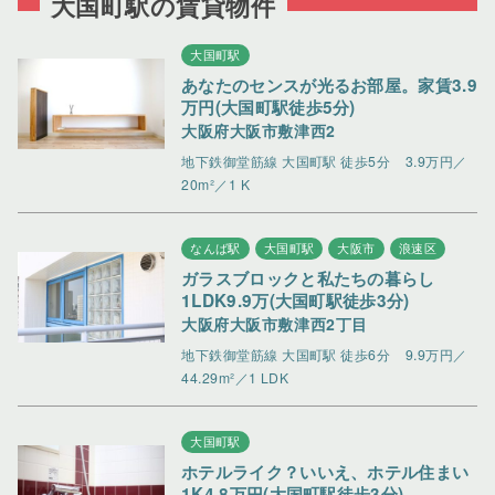
大国町駅の賃貸物件
大国町駅
あなたのセンスが光るお部屋。家賃3.9
万円(大国町駅徒歩5分)
大阪府大阪市敷津西2
地下鉄御堂筋線 大国町駅 徒歩5分
3.9万円／
20m²／1 K
なんば駅
大国町駅
大阪市
浪速区
ガラスブロックと私たちの暮らし
1LDK9.9万(大国町駅徒歩3分)
大阪府大阪市敷津西2丁目
地下鉄御堂筋線 大国町駅 徒歩6分
9.9万円／
44.29m²／1 LDK
大国町駅
ホテルライク？いいえ、ホテル住まい
1K4.8万円(大国町駅徒歩3分)