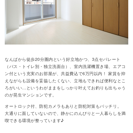
なんばから徒歩20分圏内という好立地かつ、3点セパレート
（バス・トイレ別・独立洗面台）、室内洗濯機置き場、エアコ
ン付という充実のお部屋が、共益費込で6万円以内！ 家賃を抑
えながらも設備を妥協したくない、立地もできれば便利なとこ
ろがいい…というわがままをしっかり叶えてお釣りも出ちゃう
のが晃生マンションです。
オートロック付、防犯カメラもありと防犯対策もバッチリ。
大通りに面していないので、静かにのんびりと一人暮らしを満
喫できる環境が整っています♪