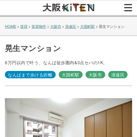
HOME
>
賃貸
>
賃貸物件
>
大阪市
>
浪速区
>
大国町駅
>
晃生マンション
晃生マンション
6万円以内で叶う、なんば徒歩圏内&3点セパの1K。
なんばまで歩ける距離
大国町駅
大阪市
浪速区