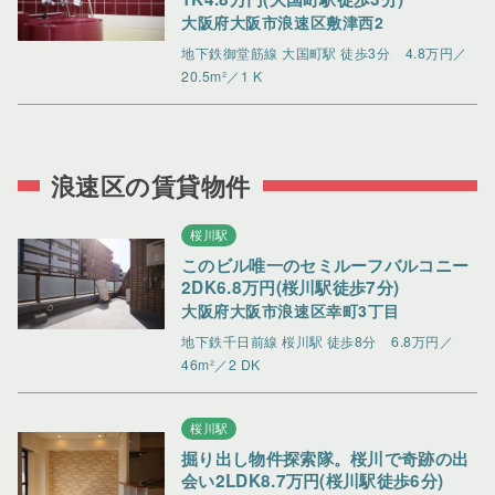
大阪府大阪市浪速区敷津西2
地下鉄御堂筋線 大国町駅 徒歩3分
4.8万円／
20.5m²／1 K
浪速区の賃貸物件
桜川駅
このビル唯一のセミルーフバルコニー
2DK6.8万円(桜川駅徒歩7分)
大阪府大阪市浪速区幸町3丁目
地下鉄千日前線 桜川駅 徒歩8分
6.8万円／
46m²／2 DK
桜川駅
掘り出し物件探索隊。桜川で奇跡の出
会い2LDK8.7万円(桜川駅徒歩6分)