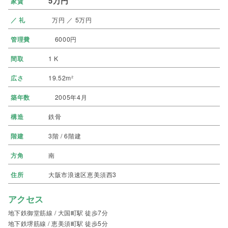
5万円
家賃
／ 礼
万円 ／ 5万円
管理費
6000円
間取
1 K
広さ
19.52m²
築年数
2005年4月
構造
鉄骨
階建
3階 / 6階建
方角
南
住所
大阪市浪速区恵美須西3
アクセス
地下鉄御堂筋線 / 大国町駅 徒歩7分
地下鉄堺筋線 / 恵美須町駅 徒歩5分