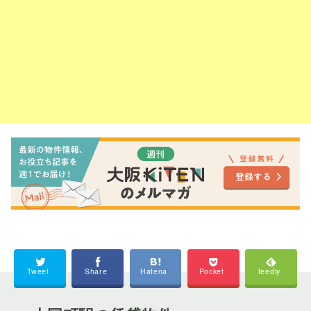
Tweet
Share
Hatena
Pocket
feedly