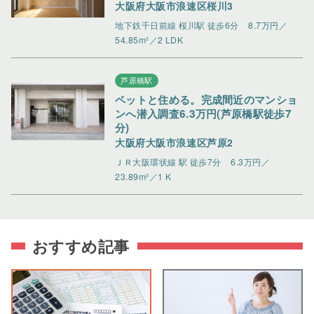
大阪府大阪市浪速区桜川3
地下鉄千日前線 桜川駅 徒歩6分
8.7万円／
54.85m²／2 LDK
芦原橋駅
ペットと住める。完成間近のマンショ
ンへ潜入調査6.3万円(芦原橋駅徒歩7
分)
大阪府大阪市浪速区芦原2
ＪＲ大阪環状線 駅 徒歩7分
6.3万円／
23.89m²／1 K
おすすめ記事