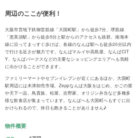
周辺のここが便利！
大阪市営地下鉄御堂筋線「大国町駅」から徒歩7分、堺筋線
「恵美須駅」から徒歩5分と駅からのアクセスも抜群。南海本
線に沿ってまっすぐ歩けば、各線のなんば駅へも徒歩20分以内
で行ける近さが魅力です。なんばマルイや高島屋、なんばCIT
Y、なんばパークスなどの主要なショッピングエリアへも気軽
に出かけることができます。
ファミリーマートやセブンイレブンが近くにあるほか、大国町
駅周辺には木津卸売市場、Zeppなんば大阪をはじめ、かごの屋
や天下一品、鳥貴族、松屋、吉野家、オリジン弁当など多種多
様な飲食店が集まっています。なんばへも大国町へもすぐに出
かけられるので、休日も飽きることがありません♪
物件概要