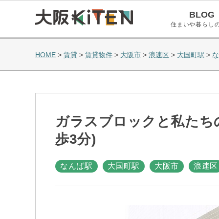
BLOG
住まいや暮らし
HOME
>
賃貸
>
賃貸物件
>
大阪市
>
浪速区
>
大国町駅
>
な
ガラスブロックと私たちの暮
歩3分)
なんば駅
大国町駅
大阪市
浪速区