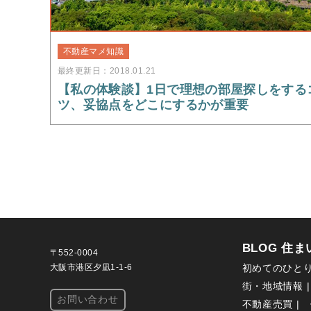
不動産マメ知識
最終更新日：2018.01.21
【私の体験談】1日で理想の部屋探しをする
ツ、妥協点をどこにするかが重要
BLOG 住
〒552-0004
大阪市港区夕凪1-1-6
初めてのひと
街・地域情報
お問い合わせ
不動産売買