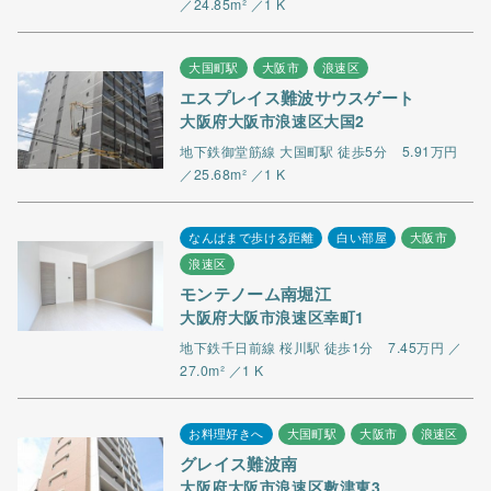
／24.85m² ／1 K
大国町駅
大阪市
浪速区
エスプレイス難波サウスゲート
大阪府大阪市浪速区大国2
地下鉄御堂筋線 大国町駅 徒歩5分
5.91万円
／25.68m² ／1 K
なんばまで歩ける距離
白い部屋
大阪市
浪速区
モンテノーム南堀江
大阪府大阪市浪速区幸町1
地下鉄千日前線 桜川駅 徒歩1分
7.45万円 ／
27.0m² ／1 K
お料理好きへ
大国町駅
大阪市
浪速区
グレイス難波南
大阪府大阪市浪速区敷津東3