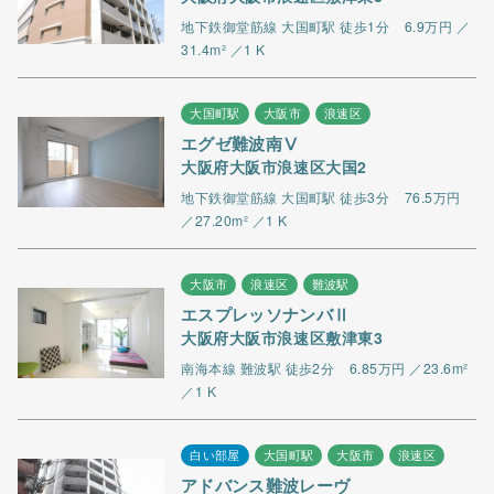
地下鉄御堂筋線 大国町駅 徒歩1分
6.9万円 ／
31.4m² ／1 K
大国町駅
大阪市
浪速区
エグゼ難波南Ⅴ
大阪府大阪市浪速区大国2
地下鉄御堂筋線 大国町駅 徒歩3分
76.5万円
／27.20m² ／1 K
大阪市
浪速区
難波駅
エスプレッソナンバⅡ
大阪府大阪市浪速区敷津東3
南海本線 難波駅 徒歩2分
6.85万円 ／23.6m²
／1 K
白い部屋
大国町駅
大阪市
浪速区
アドバンス難波レーヴ