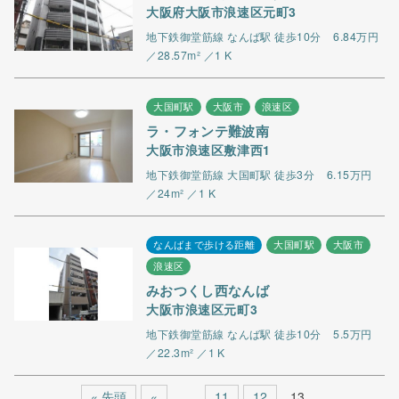
大阪府大阪市浪速区元町3
地下鉄御堂筋線 なんば駅 徒歩10分
6.84万円
／28.57m² ／1 K
大国町駅
大阪市
浪速区
ラ・フォンテ難波南
大阪市浪速区敷津西1
地下鉄御堂筋線 大国町駅 徒歩3分
6.15万円
／24m² ／1 K
なんばまで歩ける距離
大国町駅
大阪市
浪速区
みおつくし西なんば
大阪市浪速区元町3
地下鉄御堂筋線 なんば駅 徒歩10分
5.5万円
／22.3m² ／1 K
« 先頭
«
...
11
12
13