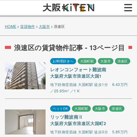
HOME
>
賃貸物件
>
大阪市
>
浪速区
浪速区の賃貸物件記事 - 13ページ目
お料理好きへ
大国町駅
大阪市
浪速区
レオンコンフォート難波南
大阪府大阪市浪速区大国1
地下鉄御堂筋線 大国町駅 徒歩1分
6.43万円
／25.95m² ／1 K
ペットOK
大国町駅
大阪市
浪速区
リッツ難波南Ⅱ
大阪府大阪市浪速区大国町2
地下鉄御堂筋線 大国町駅 徒歩3分
5.85万円