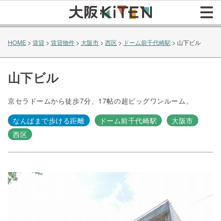
HOME
>
賃貸
>
賃貸物件
>
大阪市
>
西区
>
ドーム前千代崎駅
>
山下ビル
山下ビル
京セラドームから徒歩7分、17帖の超ビッグワンルーム。
なんばまで歩ける距離
ドーム前千代崎駅
大阪市
西区