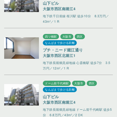
山下ビル
大阪市西区南堀江4
地下鉄千日前線 桜川駅 徒歩10分
8.3万円／
43m²／1 R
四ツ橋駅
大阪市
西区
なんばまで歩ける距離
プチ・ニード堀江通り
大阪市西区北堀江1
地下鉄長堀鶴見緑地線 心斎橋駅 徒歩7分
3.5
万円／12m²／1 R
ドーム前千代崎駅
大阪市
西区
なんばまで歩ける距離
山下ビル
大阪市西区南堀江4
地下鉄長堀鶴見緑地線 ドーム前千代崎駅 徒歩5
分
6.8万円／43m²／2 DK