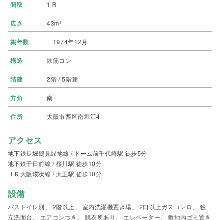
間取
1 R
広さ
43m²
築年数
1974年12月
構造
鉄筋コン
階建
2階 / 5階建
方角
南
住所
大阪市西区南堀江4
アクセス
地下鉄長堀鶴見緑地線 / ドーム前千代崎駅 徒歩5分
地下鉄千日前線 / 桜川駅 徒歩10分
ＪＲ大阪環状線 / 大正駅 徒歩10分
設備
バストイレ別、 2階以上、 室内洗濯機置き場、 2口以上ガスコンロ、 独
立洗面台、 エアコンつき、 脱衣所あり、 エレベーター、 敷地内ゴミ置き