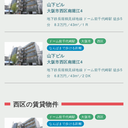
山下ビル
大阪市西区南堀江4
地下鉄長堀鶴見緑地線 ドーム前千代崎駅 徒歩5
分
8.3万円／43m²／1 R
ドーム前千代崎駅
大阪市
西区
なんばまで歩ける距離
山下ビル
大阪市西区南堀江4
地下鉄長堀鶴見緑地線 ドーム前千代崎駅 徒歩5
分
6.8万円／43m²／2 DK
西区の賃貸物件
ドーム前千代崎駅
大阪市
西区
なんばまで歩ける距離